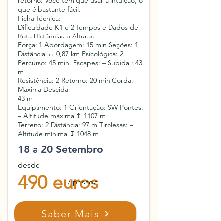
retorno. Você tem que usar a intuição, o
que é bastante fácil.
Ficha Técnica:
Dificuldade K1 e 2 Tempos e Dados de
Rota Distâncias e Alturas
Força: 1 Abordagem: 15 min Seções: 1
Distância ↔ 0,87 km Psicológica: 2
Percurso: 45 min. Escapes: – Subida : 43
m
Resistência: 2 Retorno: 20 min Corda: –
Maxima Descida
43 m
Equipamento: 1 Orientação: SW Pontes:
– Altitude máxima ↥ 1107 m
Terreno: 2 Distância: 97 m Tirolesas: –
Altitude mínima ↧ 1048 m
18 a 20 Setembro
desde
490 euros
/ pessoa
Saber Mais