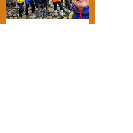
Wegoadventures Carlos Garcia
May 6
Viagem tradicional vs viagem de
aventura: qual a diferença?
Descubra as principais diferenças entre
viagens tradicionais e viagens de
aventura. Saiba qual faz mais sentido
para si.