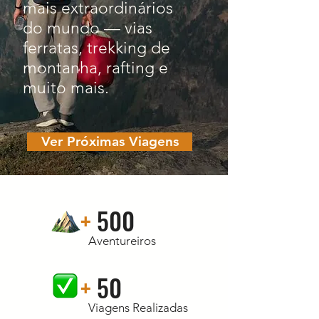
mais extraordinários
do mundo — vias
ferratas, trekking de
montanha, rafting e
muito mais.
Ver Próximas Viagens
+
500
Aventureiros
+
50
Viagens Realizadas