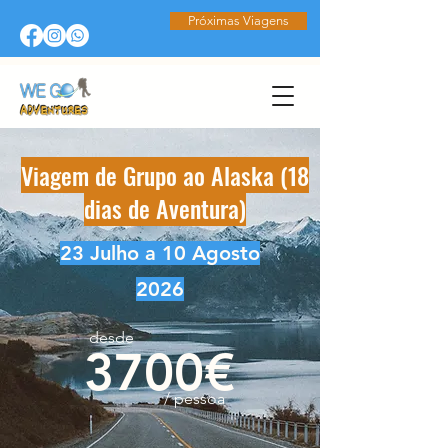
Próximas Viagens
Viagem de Grupo ao Alaska (18
dias de Aventura)
23 Julho a 10 Agosto
2026
desde
3700€
/ pessoa